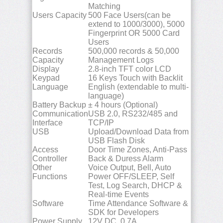
Matching
Users Capacity
500 Face Users(can be
extend to 1000/3000), 5000
Fingerprint OR 5000 Card
Users
Records
500,000 records & 50,000
Capacity
Management Logs
Display
2.8-inch TFT color LCD
Keypad
16 Keys Touch with Backlit
Language
English (extendable to multi-
language)
Battery Backup
± 4 hours (Optional)
Communication
USB 2.0, RS232/485 and
Interface
TCP/IP
USB
Upload/Download Data from
USB Flash Disk
Access
Door Time Zones, Anti-Pass
Controller
Back & Duress Alarm
Other
Voice Output, Bell, Auto
Functions
Power OFF/SLEEP, Self
Test, Log Search, DHCP &
Real-time Events
Software
Time Attendance Software &
SDK for Developers
Power Supply
12V DC, 0.7A