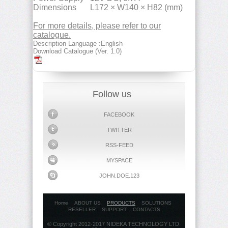
Dimensions
L172 × W140 × H82 (mm)
For more details, please refer to our
catalogue.
Description Language :English
Download Catalogue (Ver. 1.0)
Follow us
FACEBOOK
TWITTER
RSS-FEED
MYSPACE
JOHN.DOE.123
Home
ABOUT US
PRODUCTS
SOLUTIONS
RESELLER
SUPPORT
CONTACTS
© Copyright 2012-2017 NIDEKA TECHNOLOGY LTD.