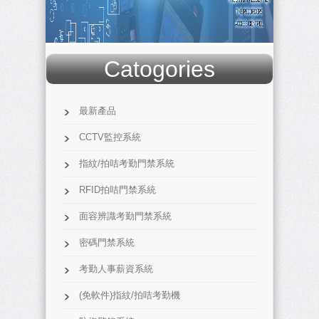
Catogories
最新產品
CCTV監控系統
指紋/拍咭考勤門禁系統
RFID拍咭門禁系統
面容辨識考勤門禁系統
密碼門禁系統
考勤人事薪資系統
(免軟件)指紋/拍咭考勤機