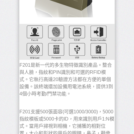
F201是新一代的多生物特徵識別產品。
整合
與人臉，指紋和PIN識別和可選的RFID模
式。
它執行高達20驗證方法都在方便的單個
設備。
該終端還加設備用電池系統，提供3到
4個小時考勤/門禁功能。
F201支援500張面容(可選1000/3000)，5000
指紋模板或5000卡的ID，用來識別用戶1:N模
式。
當用戶掃視到相機，它捕獲的相對位
置，大小和形狀的用戶的眼睛，鼻子，顴骨