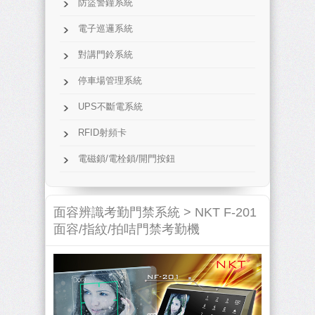
防盜警鐘系統
電子巡邏系統
對講門鈴系統
停車場管理系統
UPS不斷電系統
RFID射頻卡
電磁鎖/電栓鎖/開門按鈕
面容辨識考勤門禁系統 >
NKT F-201
面容/指紋/拍咭門禁考勤機