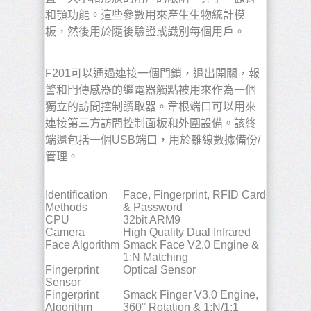
和顎功能。
這些參數用來產生生物統計模
板，然後用於隨後驗證或識別每個用戶。
F201可以通過連接一個門鎖，退出開關，報
警和門傳感器的繼電器觸點被用來作為一個
獨立的訪問控制讀取器。
韋根端口可以用來
連接第三方訪問控制面板和外圍設備。
該終
端還包括一個USB端口，用於離線數據備份/
管理。
Identification
Face, Fingerprint, RFID Card
Methods
& Password
CPU
32bit ARM9
Camera
High Quality Dual Infrared
Face Algorithm
Smack Face V2.0 Engine &
1:N Matching
Fingerprint
Optical Sensor
Sensor
Fingerprint
Smack Finger V3.0 Engine,
Algorithm
360° Rotation & 1:N/1:1