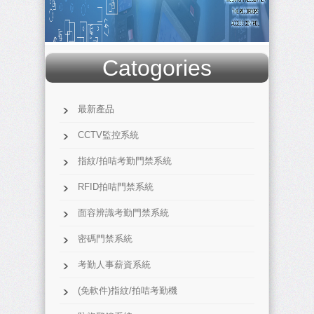
Catogories
最新產品
CCTV監控系統
指紋/拍咭考勤門禁系統
RFID拍咭門禁系統
面容辨識考勤門禁系統
密碼門禁系統
考勤人事薪資系統
(免軟件)指紋/拍咭考勤機