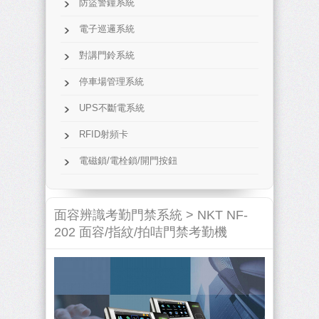
防盜警鐘系統
電子巡邏系統
對講門鈴系統
停車場管理系統
UPS不斷電系統
RFID射頻卡
電磁鎖/電栓鎖/開門按鈕
面容辨識考勤門禁系統 >
NKT NF-
202 面容/指紋/拍咭門禁考勤機