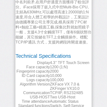
中名列前矛,在用戶舒適度方面獲得了較佳評
分。iFace採用了嵌入式中控Multi-Bio CPU,
主頻為630MHz,可以處理高達1:20000的1:N
速度,符合人體工程學的外觀設計，工業設計
由德國專業公司主導完成,模具採用了PC材
料+蝕紋工藝+鏡面工藝,採集比對就如照鏡子
一般，支援4.3寸全觸摸TFT，僅有6個狀態功
能鍵，其它按鍵在TFT上全觸摸操作。標配
TCP/IP通訊 方式，支援跨網段跨閘道連接。
Technical Specifications
Display
4.3’’ TFT Touch Screen
Face capacity
1200 (1:N)
Fingerprint capacity
2000
ID Card capacity
10,000
Logs capacity
100,000
Algorithm Version
ZKFace VX 7.0 &
ZKFinger VX10.0
Communication
TCP/IP, RS232/485
USB-HOST
Two USB-Host
Time attendance
Automatic Status
Standard functions
Switch, Self-Service