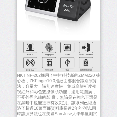
NKT NF-202採用了中控科技新的ZMM220 核
心板，ZKFinger10.0指紋面部混合識別演算
法，容量大，識別速度快，集成高解析度夜
視紅外和彩色雙攝像頭功能，適用範圍廣，
不受外界光線的影 響，無論是在強光下還是
在黑暗中也能進行有效識別。該系列已經通
過了超過10萬面部資料庫長達2年的測試,同
時該演算法也在美國San Jose大學年度測試