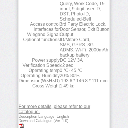
Query, Work Code, T9
input, 9 digit user ID,
DST, Photo-ID,
Scheduled-Bell
Access control
3rd Party Electric Lock,
interfaces for
Door Sensor, Exit Button
Wiegand Signal
Output
Optional functions
ID/Mifare Card,
SMS, GPRS, 3G,
ADMS, Wi-Fi, 2000mAh
backup battery
Power supply
DC 12V 3A
Verification Speed
≤2 sec
Operating temp
0 °C- 45 °C
Operating Humidity
20%-80%
Dimension(W×H×D)
193.6 * 146.8 * 111 mm
Gross Weight
1.49 kg
For more details, please refer to our
catalogue.
Description Language :English
Download Catalogue (Ver. 1.0)