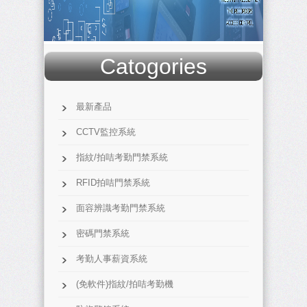
Catogories
最新產品
CCTV監控系統
指紋/拍咭考勤門禁系統
RFID拍咭門禁系統
面容辨識考勤門禁系統
密碼門禁系統
考勤人事薪資系統
(免軟件)指紋/拍咭考勤機