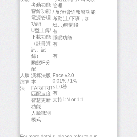
考勤功能
管理
響鈴功能
/ 反潛/脅迫報警功能
電源管理
考勤(上/下班，加
功能
班…)時間段
U盤上傳/
有
下載功能
睡眠功能
（註冊資
有
訊、記
錄）
有
動態IP分
配
人臉
演算法版
Face v2.0
0.01% / 1%
演算
本
≤1.0秒
FAR/FRR
法
有
匹配速度
支持1:N or 1:1
智慧更新
功能
人臉識別
模式
For more details, please refer to our