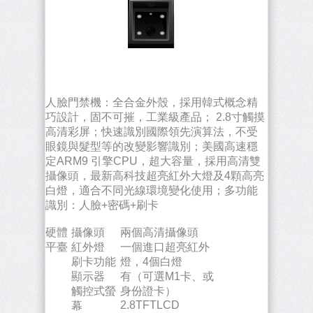
人臉門禁機：全合金外殼，採用韓式概念精
巧設計，固不可摧，工業級產品； 2.8寸觸摸
高清彩屏；快速識別國際領先演算法，不受
眼鏡與髮型等的改變影響識別；美國高速穩
定ARM9 引擎CPU，超大容量，採用高清雙
攝像頭，最新高科技超亮紅外大燈及4顆高亮
白燈，適合不同光線環境變化使用；多功能
識別：人臉+密碼+刷卡
硬體
攝像頭
兩個高清攝像頭
平臺
紅外燈
一個進口超亮紅外
刷卡功能
燈，4個白燈
顯示器
有（可選M1卡、或
觸控式螢
身份證卡）
2.8TFTLCD
幕