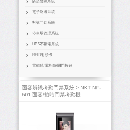
防盜警鐘系統
電子巡邏系統
對講門鈴系統
停車場管理系統
UPS不斷電系統
RFID射頻卡
電磁鎖/電栓鎖/開門按鈕
面容辨識考勤門禁系統 >
NKT NF-
501 面容/拍咭門禁考勤機