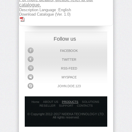
catalogue.
Description Language :English
Download Catalogue (Ver. 1.0)
Follow us
FACEBOOK
TWITTER
RSS-FEED
MYSPACE
JOHN.DOE.123
Home
ABOUT US
PRODUCTS
SOLUTIONS
RESELLER
SUPPORT
CONTACTS
© Copyright 2012-2017 NIDEKA TECHNOLOGY LTD.
All rights reserved.