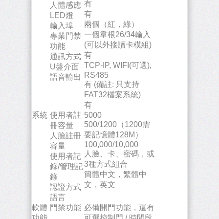
有
人體感應
有
LED燈
兩個（紅，綠）
輸入埠
一個韋根26/34輸入
專業門禁
(可以外接讀卡模組)
功能
有
通訊方式
TCP-IP, WIFI(可選),
U盤介面
RS485
語音輸出
有 (備註: 只支持
FAT32檔案系統)
有
系統
使用者註
5000
500/1200（1200需
冊容量
要記憶體128M）
人臉註冊
100,000/10,000
容量
人臉、卡、密碼，或
使用者記
3種方式組合
錄/管理記
簡體中文，繁體中
錄
文，英文
認證方式
語言
軟體
門禁功能
必備開門功能，還有
功能
可選控制門 / 時間段